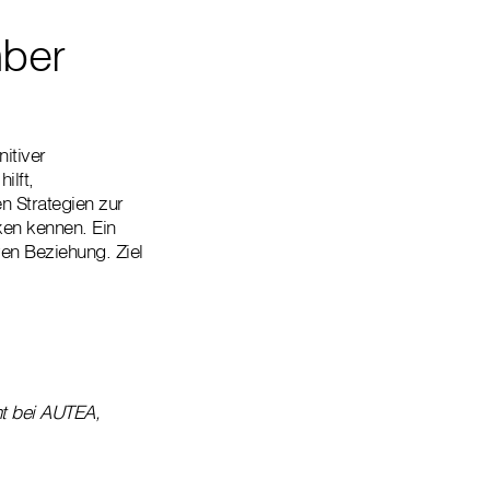
mber
itiver
ilft,
n Strategien zur
ken kennen. Ein
ven Beziehung. Ziel
nt bei AUTEA,