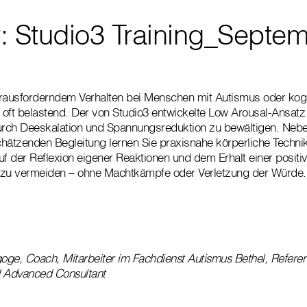
: Studio3 Training_Septe
ausforderndem Verhalten bei Menschen mit Autismus oder kogn
 oft belastend. Der von Studio3 entwickelte Low Arousal-Ansatz h
urch Deeskalation und Spannungsreduktion zu bewältigen. Nebe
hätzenden Begleitung lernen Sie praxisnahe körperliche Techni
uf der Reflexion eigener Reaktionen und dem Erhalt einer positi
en zu vermeiden – ohne Machtkämpfe oder Verletzung der Würde.
ge, Coach, Mitarbeiter im Fachdienst Autismus Bethel, Refere
 Advanced Consultant