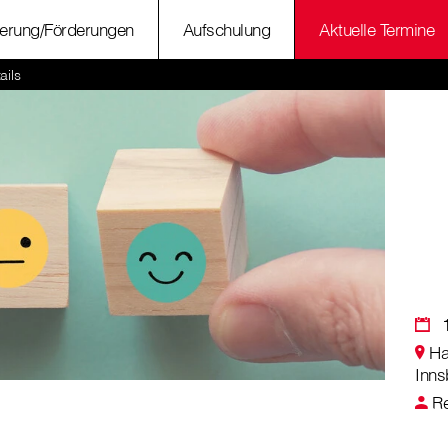
ierung/Förderungen
Aufschulung
Aktuelle Termine
ails
Ha
Inns
Re