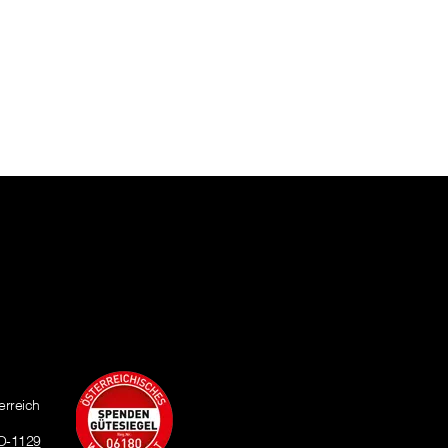
erreich
O-1129