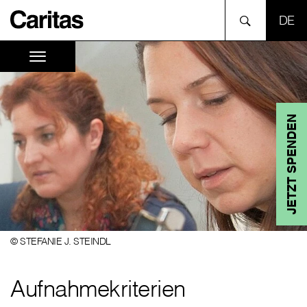
SPR
JETZT SPENDEN
© STEFANIE J. STEINDL
Aufnahmekriterien