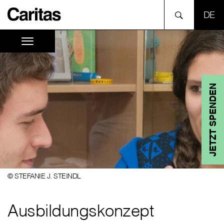
SPR
JETZT SPENDEN
© STEFANIE J. STEINDL
Ausbildungskonzept