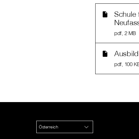
Schule 
Neufas
pdf
, 2 MB
Ausbil
pdf
, 100 K
Österreich