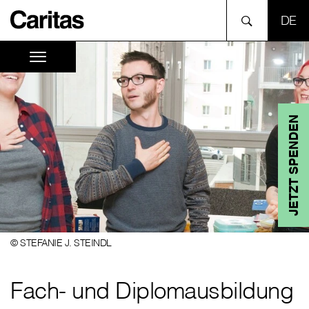
SPR
JETZT SPENDEN
© STEFANIE J. STEINDL
Fach- und Diplomausbildung