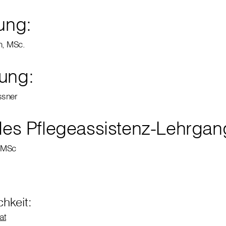
ung:
n, MSc.
ung:
ssner
 des Pflegeassistenz-Lehrgan
, MSc
hkeit:
at