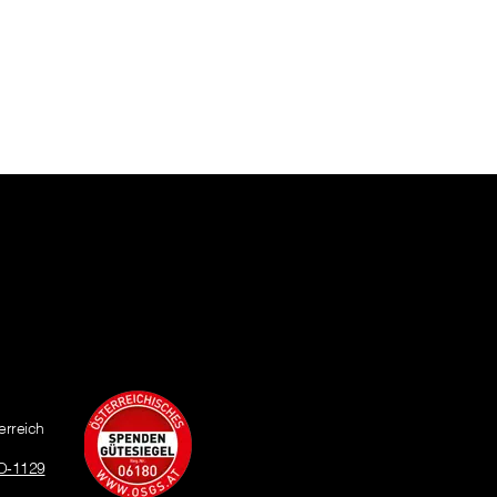
erreich
O-1129