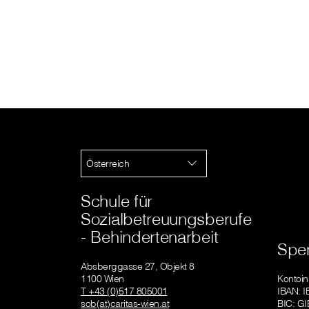
Österreich
Schule für
Sozialbetreuungsberufe
- Behindertenarbeit
Spe
Absberggasse 27, Objekt 8
1100 Wien
Kontoin
T +43 (0)517 805001
IBAN: 
sob(at)caritas-wien.at
BIC: 