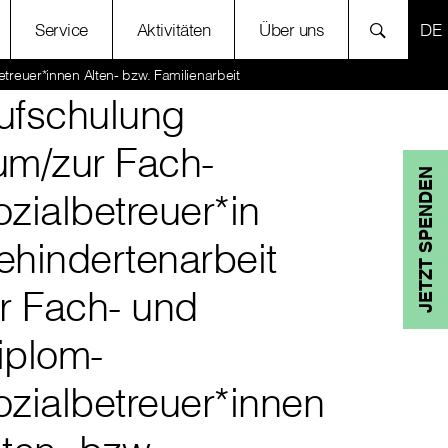
SP
Service
Aktivitäten
Über uns
treuer*innen Alten- bzw. Familienarbeit
ufschulung
um/zur Fach-
JETZT SPENDEN
ozialbetreuer*in
ehindertenarbeit
ür Fach- und
iplom-
ozialbetreuer*innen