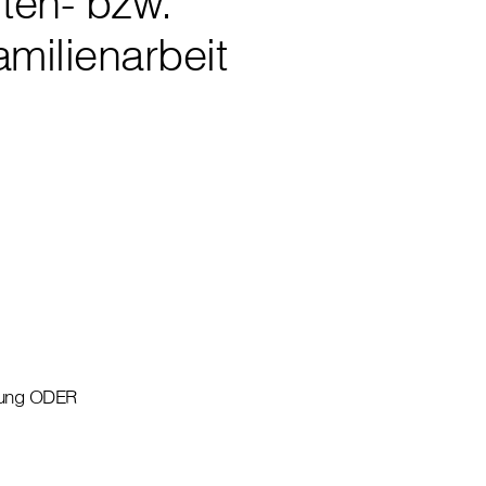
lten- bzw.
amilienarbeit
itung ODER