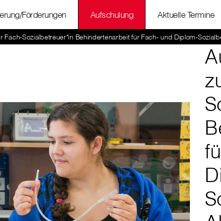
ierung/Förderungen
Aufschulung
Aktuelle Termine
r Fach-Sozialbetreuer*in Behindertenarbeit für Fach- und Diplom-Sozialbe
A
z
S
B
f
D
S