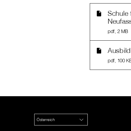
Schule 
Neufas
pdf
, 2 MB
Ausbil
pdf
, 100 K
Österreich